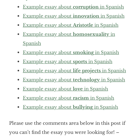
Example essay about
corruption
in Spanish
Example essay about
innovation
in Spanish
Example essay about
Aristotle
in Spanish
Example essay about
homosexuality
in
Spanish
Example essay about
smoking
in Spanish
Example essay about
sports
in Spanish
Example essay about
life projects
in Spanish
Example essay about
technology
in Spanish
Example essay about
love
in Spanish
Example essay about
racism
in Spanish
Example essay about
bullying
in Spanish
Please use the comments area below in this post if
you can’t find the essay you were looking for! –