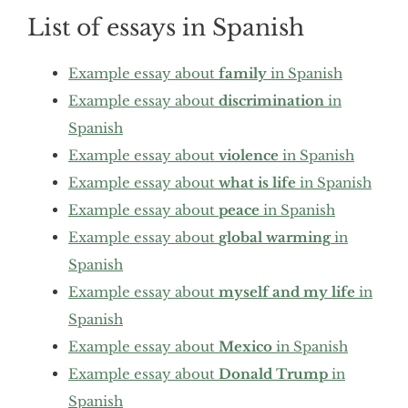
List of essays in Spanish
Example essay about
family
in Spanish
Example essay about
discrimination
in
Spanish
Example essay about
violence
in Spanish
Example essay about
what is life
in Spanish
Example essay about
peace
in Spanish
Example essay about
global warming
in
Spanish
Example essay about
myself and my life
in
Spanish
Example essay about
Mexico
in Spanish
Example essay about
Donald Trump
in
Spanish