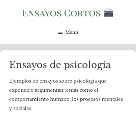
Saltar
al
contenido
Menú
Ensayos de psicología
Ejemplos de ensayos sobre psicología que
exponen o argumentan temas como el
comportamiento humano, los procesos mentales
y sociales.