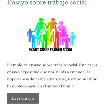
Ensayo sobre trabajo social
Ejemplo de ensayo sobre trabajo social. Este es un
ensayo expositivo que nos ayuda a entender la
importancia del trabajador social, y cómo su labor
ha evolucionado en el ámbito familiar.
Leer ensayo