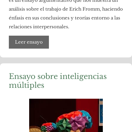
es un ensayo argumentativo que nos muestra un
análisis sobre el trabajo de Erich Fromm, haciendo
énfasis en sus conclusiones y teorías entorno a las
relaciones interpersonales.
Leer ensayo
Ensayo sobre inteligencias
múltiples