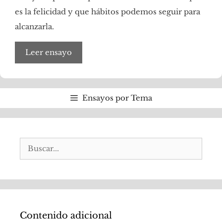
es la felicidad y que hábitos podemos seguir para
alcanzarla.
Leer ensayo
Ensayos por Tema
Buscar:
Contenido adicional