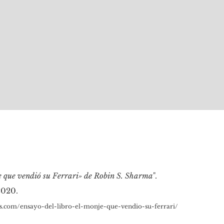
je que vendió su Ferrari» de Robin S. Sharma
".
2020.
os.com/ensayo-del-libro-el-monje-que-vendio-su-ferrari/