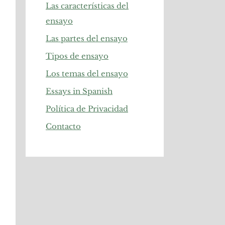
Las características del
ensayo
Las partes del ensayo
Tipos de ensayo
Los temas del ensayo
Essays in Spanish
Política de Privacidad
Contacto