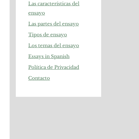
Las características del
ensayo
Las partes del ensayo
Tipos de ensayo
Los temas del ensayo
Essays in Spanish
Política de Privacidad
Contacto