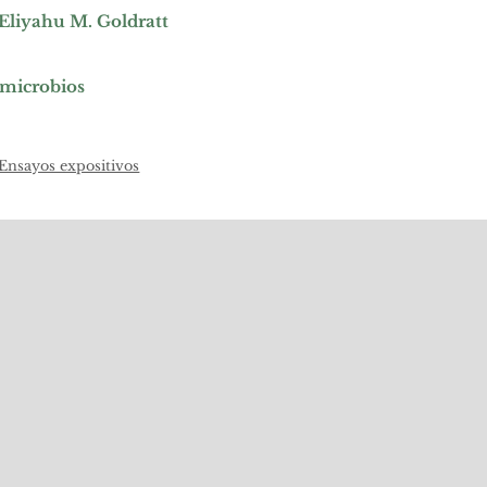
 Eliyahu M. Goldratt
 microbios
Ensayos expositivos