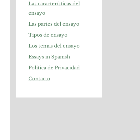
Las características del
ensayo
Las partes del ensayo
Tipos de ensayo
Los temas del ensayo
Essays in Spanish
Política de Privacidad
Contacto