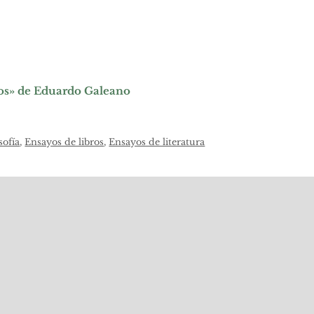
los» de Eduardo Galeano
sofía
,
Ensayos de libros
,
Ensayos de literatura